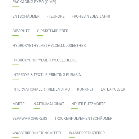
PACKAGING EXPO (CIMP)
ENTSCHÄUMER
FI EUROPE
FROHES NEUES JAHR!
GIPSPUTZ
GIPSRETARDIERER
HYDROXYETHYLMETHYLCELLULOSEETHER
HYDROXYPROPYLMETHYLCELLULOSE
INTERDYE & TEXTILE PRINTING EURASIA
INTERNATIONALER FRIEDENSTAG
KONKRET
LATEXPULVER
MÖRTEL
NATRIUMALGINAT
NEUER PUTZMÖRTEL
SEPAWA-KONGRESS
TROCKENPULVER-ENTSCHÄUMER
WASSERREDUKTIONSMITTEL
WASSERREDUZIERER