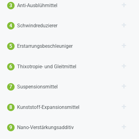
3
Anti-Ausblühmittel
4
Schwindreduzierer
5
Erstarrungsbeschleuniger
6
Thixotropie- und Gleitmittel
7
Suspensionsmittel
8
Kunststoff-Expansionsmittel
9
Nano-Verstärkungsadditiv