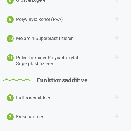
8
Gipsverzögerer
9
Polyvinylalkohol (PVA)
10
Melamin-Superplastifizierer
11
Pulverförmiger Polycarboxylat-
Superplastifizierer
Funktionsadditive
1
Luftporenbildner
2
Entschäumer