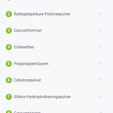
2
Redispergierbare Polymerpulver
3
Calciumformiat
4
Stärkeether
5
Polypropylenfasern
6
Cellulosepulver
7
Silikon-Hydrophobierungspulver