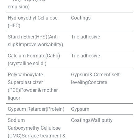
emulsion
)
Hydroxyethyl Cellulose
Coatings
(HEC)
Starch Ether(HPS)(
Anti-
Tile adhesive
slip
&Improve workability)
Calcium Formate(CaFo)
Tile adhesive
(crystalline solid )
Polycarboxylate
Gypsum& Cement self-
Superplasticizer
levelingConcrete
(PCE)Powder & mother
liquor
Gypsum Retarder(Protein)
Gypsum
Sodium
CoatingsWall putty
CarboxymethylCellulose
(CMC)Surface treatment &