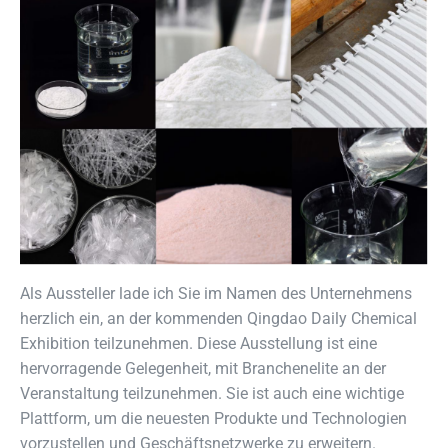
Als Aussteller lade ich Sie im Namen des Unternehmens
herzlich ein, an der kommenden Qingdao Daily Chemical
Exhibition teilzunehmen. Diese Ausstellung ist eine
hervorragende Gelegenheit, mit Branchenelite an der
Veranstaltung teilzunehmen. Sie ist auch eine wichtige
Plattform, um die neuesten Produkte und Technologien
vorzustellen und Geschäftsnetzwerke zu erweitern.