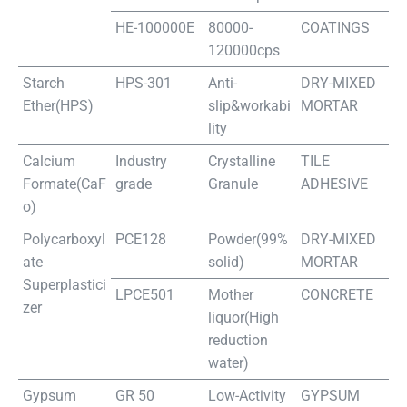
HE-100000E
80000-
COATINGS
120000cps
Starch
HPS-301
Anti-
DRY-MIXED
Ether(HPS)
slip&workabi
MORTAR
lity
Calcium
Industry
Crystalline
TILE
Formate(CaF
grade
G
ranule
ADHESIVE
o)
Polycarboxyl
PCE128
Powder(99%
DRY-MIXED
ate
solid)
MORTAR
Superplastici
LPCE501
Mother
CONCRETE
zer
liquor(High
reduction
water)
Gypsum
GR 50
Low-Activity
GYPSUM