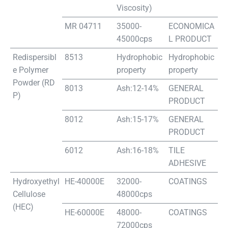
Viscosity)
MR 04711
35000-
ECONOMICA
45000cps
L PRODUCT
Redispersibl
8513
Hydrophobic
Hydrophobic
e Polymer
property
property
Powder (RD
8013
Ash:12-14%
GENERAL
P)
PRODUCT
8012
Ash:15-17%
GENERAL
PRODUCT
6012
Ash:16-18%
TILE
ADHESIVE
Hydroxyethyl
HE-40000E
32000-
COATINGS
Cellulose
48000cps
(HEC)
HE-60000E
48000-
COATINGS
72000cps