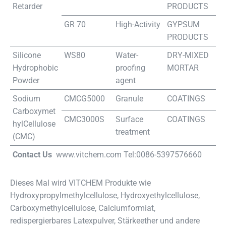
Retarder
PRODUCTS
GR 70
High-Activity
GYPSUM
PRODUCTS
Silicone
WS80
Water-
DRY-MIXED
Hydrophobic
proofing
MORTAR
Powder
agent
Sodium
CMCG5000
Granule
COATINGS
Carboxymet
CMC3000S
Surface
COATINGS
hylCellulose
treatment
(CMC)
Contact Us
www.vitchem.com Tel:0086-5397576660
Dieses Mal wird VITCHEM Produkte wie
Hydroxypropylmethylcellulose, Hydroxyethylcellulose,
Carboxymethylcellulose, Calciumformiat,
redispergierbares Latexpulver, Stärkeether und andere