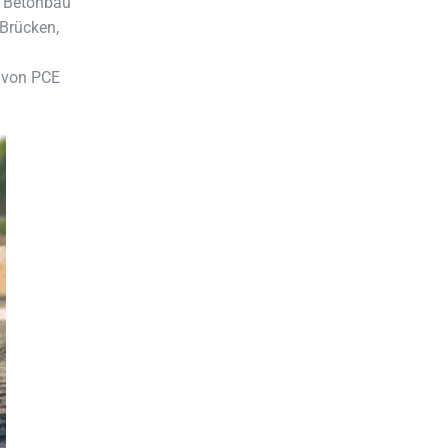
m Betonbau
 Brücken,
 von PCE