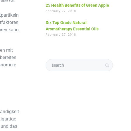
ese Art
25 Health Benefits of Green Apple
February 27, 2018
partikeln
tfaktoren
Six Top Grade Natural
Aromatherapy Essential Oils
hren kann.
February 27, 2018
ten mit
ubereiten
Monomere
tändigkeit
igartige
n und das