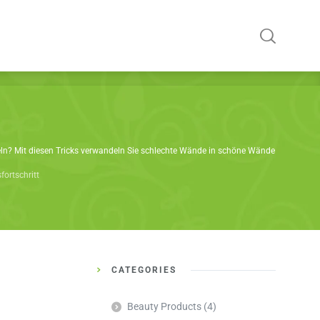
n? Mit diesen Tricks verwandeln Sie schlechte Wände in schöne Wände
ortschritt
CATEGORIES
Beauty Products
(4)