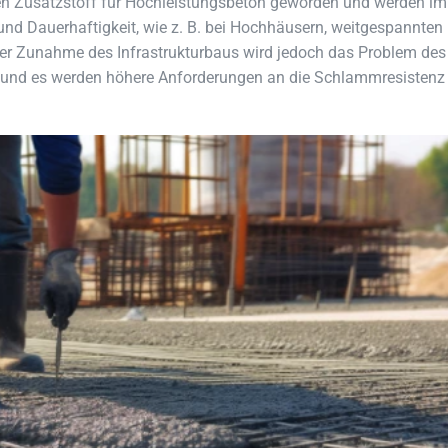
ten Zusatzstoff für Hochleistungsbeton geworden und werden i
und Dauerhaftigkeit, wie z. B. bei Hochhäusern, weitgespannten
 der Zunahme des Infrastrukturbaus wird jedoch das Problem des
, und es werden höhere Anforderungen an die Schlammresistenz