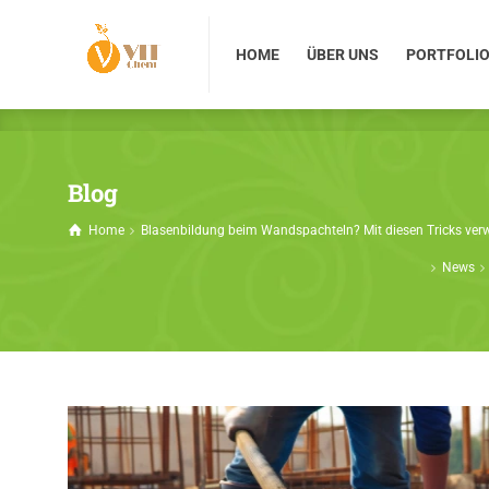
HOME
ÜBER UNS
PORTFOLIO
HOME
ÜBER UNS
PORTFOLI
Blog
Home
Blasenbildung beim Wandspachteln? Mit diesen Tricks ver
News