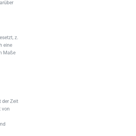
Darüber
setzt, z.
h eine
em Maße
 der Zeit
t von
und