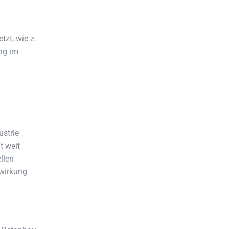
zt, wie z.
ung im
ustrie
t weit
llen
wirkung