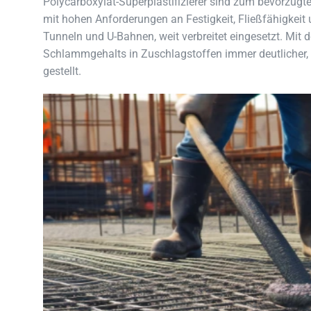
Polycarboxylat-Superplastifizierer sind zum bevorzug
mit hohen Anforderungen an Festigkeit, Fließfähigkeit 
Tunneln und U-Bahnen, weit verbreitet eingesetzt. Mit
Schlammgehalts in Zuschlagstoffen immer deutlicher
gestellt.