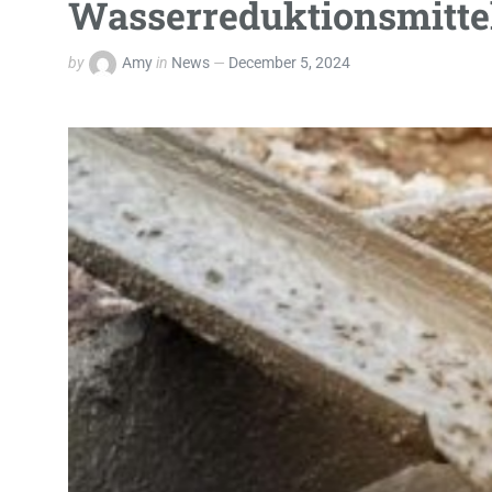
Wasserreduktionsmittel
by
Amy
in
News
December 5, 2024