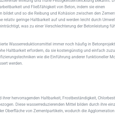
duzierende Wirkung und frühe Festigkeitsentwicklung bekannt. Di
rbeitbarkeit und Fließfähigkeit von Beton, indem sie einen
ln bildet und so die Reibung und Kohäsion zwischen den Zement
ne relativ geringe Haltbarkeit auf und werden leicht durch Umwel
inträchtigt, was zu einer Verschlechterung der Betonleistung fü
sierte Wasserreduktionsmittel immer noch häufig in Betonprojek
 hohe Haltbarkeit erfordern, da sie kostengünstig und einfach zuz
ifizierungstechniken wie die Einführung anderer funktioneller 
ssert werden.
ihrer hervorragenden Haltbarkeit, Frostbeständigkeit, Chlorbes
ezogen. Diese wasserreduzierenden Mittel bilden durch ihre einz
 der Oberfläche von Zementpartikeln, wodurch die Agglomeratio