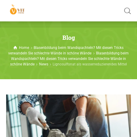
Blog
Home
Blasenbildung beim Wandspachteln? Mit diesen Tricks
verwandeln Sie schlechte Wände in schöne Wände
Blasenbildung beim
Wandspachteln? Mit diesen Tricks verwandeln Sie schlechte Wände in
schöne Wände
News
Lignosulfonat als wasserreduzierendes Mittel