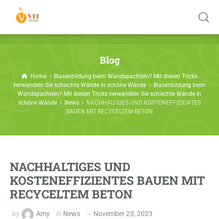
Blog
Home
Blasenbildung beim Wandspachteln? Mit diesen Tricks
verwandeln Sie schlechte Wände in schöne Wände
Blasenbildung beim
Wandspachteln? Mit diesen Tricks verwandeln Sie schlechte Wände in
schöne Wände
News
NACHHALTIGES UND KOSTENEFFIZIENTES
BAUEN MIT RECYCELTEM BETON
NACHHALTIGES UND
KOSTENEFFIZIENTES BAUEN MIT
RECYCELTEM BETON
by
Amy
in
News
November 23, 2023