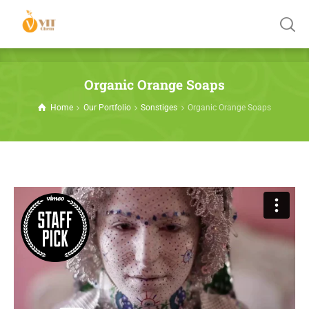
Organic Orange Soaps
Home
Our Portfolio
Sonstiges
Organic Orange Soaps