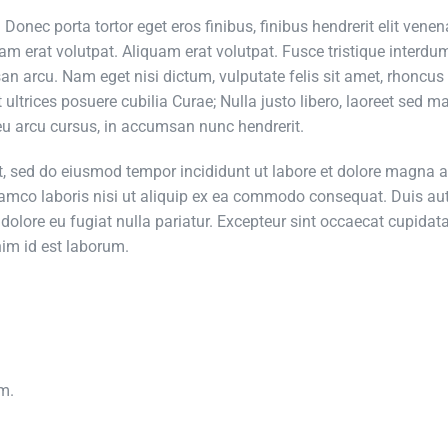
 Donec porta tortor eget eros finibus, finibus hendrerit elit venen
m erat volutpat. Aliquam erat volutpat. Fusce tristique interdu
an arcu. Nam eget nisi dictum, vulputate felis sit amet, rhoncus
ultrices posuere cubilia Curae; Nulla justo libero, laoreet sed m
eu arcu cursus, in accumsan nunc hendrerit.
it, sed do eiusmod tempor incididunt ut labore et dolore magna a
lamco laboris nisi ut aliquip ex ea commodo consequat. Duis au
m dolore eu fugiat nulla pariatur. Excepteur sint occaecat cupidat
nim id est laborum.
am.