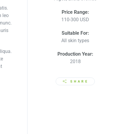
atis.
Price Range:
m leo
110-300 USD
 nunc.
auris
Suitable For:
All skin types
liqua.
Production Year:
te
2018
at
SHARE