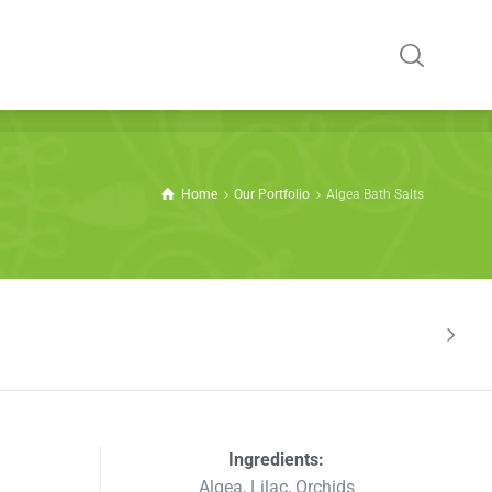
Home
Our Portfolio
Algea Bath Salts
Ingredients:
Algea, Lilac, Orchids