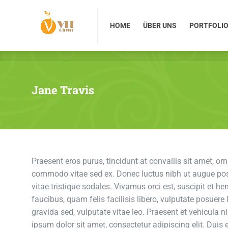
HOME
ÜBER UNS
PORTFOLIO
HOME
ÜBER UNS
PORTFOLI
Jane Travis
Praesent eros purus, tincidunt at convallis sit amet, or
commodo vitae sed ex. Donec luctus nibh ut augue pos
vitae tristique sodales. Vivamus orci est, suscipit et hen
faucibus, quam felis facilisis libero, vulputate posuere l
gravida sed, vulputate vitae leo. Praesent et vehicula 
ipsum dolor sit amet, consectetur adipiscing elit. Duis 