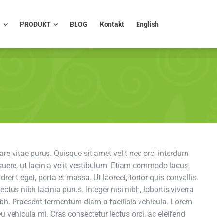
PRODUKT
BLOG
Kontakt
English
O
PRODUKT
BLOG
Kontakt
English
nare vitae purus. Quisque sit amet velit nec orci interdum
uere, ut lacinia velit vestibulum. Etiam commodo lacus
drerit eget, porta et massa. Ut laoreet, tortor quis convallis
ectus nibh lacinia purus. Integer nisi nibh, lobortis viverra
nibh. Praesent fermentum diam a facilisis vehicula. Lorem
eu vehicula mi. Cras consectetur lectus orci, ac eleifend